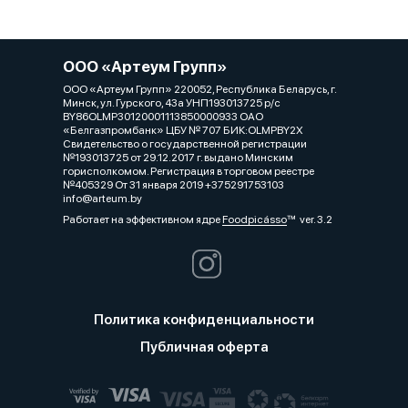
ООО «Артеум Групп»
ООО «Артеум Групп» 220052, Республика Беларусь, г.
Минск, ул. Гурского, 43а УНП193013725 р/с
BY86OLMP30120001113850000933 ОАО
«Белгазпромбанк» ЦБУ № 707 БИК:OLMPBY2X
Свидетельство о государственной регистрации
№193013725 от 29.12.2017 г. выдано Минским
горисполкомом. Регистрация в торговом реестре
№405329 От 31 января 2019 +375291753103
info@arteum.by
Работает на эффективном ядре
Foodpicásso
ver. 3.2
Политика конфиденциальности
Публичная оферта