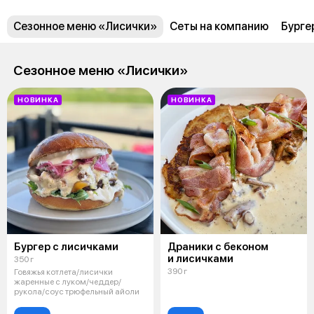
Сезонное меню «Лисички»
Сеты на компанию
Бурге
Сезонное меню «Лисички»
НОВИНКА
НОВИНКА
Бургер с лисичками
Драники с беконом
и лисичками
350 г
390 г
Говяжья котлета/лисички
жаренные с луком/чеддер/
рукола/соус трюфельный айоли