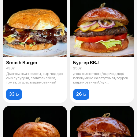
Smash Burger
Бургер BBJ
430 г
350 г
Две говяжьи котлеты, сыр чеддер,
/говяжья котлета/сыр чеддер/
сыр сулугуни, салат айсберг,
бекон/микс салат/томат/огурец
томат, огурец маринованный
маринованный/лук
маринованный/со
33 
26 