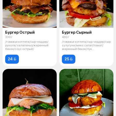
Бургер Острый
Бургер Сырный
330 г
430 г
/говяжья котлета/сыр чеддер/
/говяжья котлета/сыр чеддер/сыр
рукола/ халапеньо/жаренный
сулугуни/микс салат/томат/
бекон/соус острый/
жаренный бекон/лук
карамельный/
24 
25 