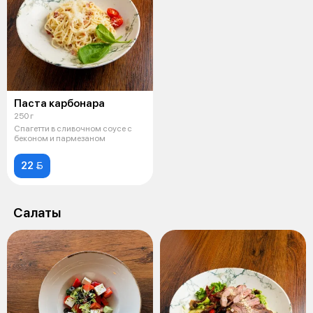
Паста карбонара
250 г
Спагетти в сливочном соусе с
беконом и пармезаном
22 
Салаты