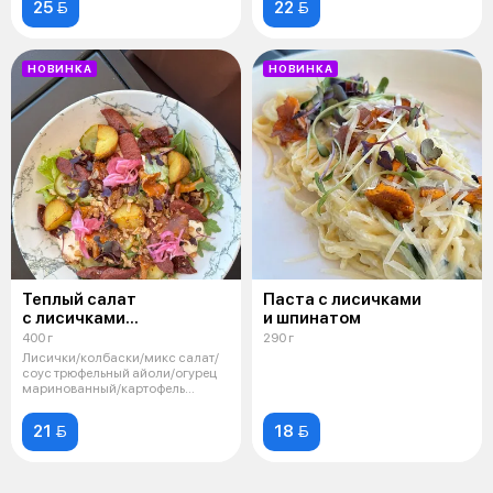
25 
22 
НОВИНКА
НОВИНКА
Теплый салат
Паста с лисичками
с лисичками
и шпинатом
и охотничьими
400 г
290 г
колбасками
Лисички/колбаски/микс салат/
соус трюфельный айоли/огурец
маринованный/картофель
запеченный
21 
18 