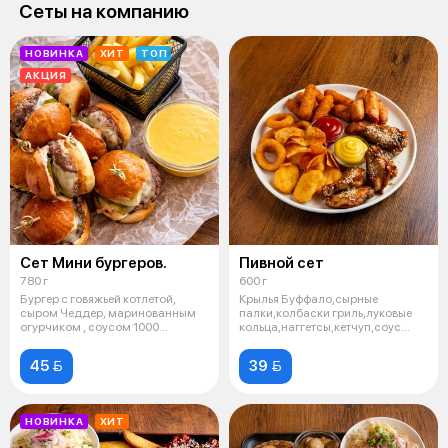
Сеты на компанию
НОВИНКА
ХИТ
ТОП
АКЦИЯ
Сет Мини бургеров.
Пивной сет
780 г
600 г
Бургер с говяжьей котлетой,
Крылья Буффало,сырные
сыром Чеддер, маринованным
палки,колбаски гриль,луковые
огурчиком , соусом 1000
кольца,наггетсы,кетчуп,соус
островов (8
горчичный
45 
39 
НОВИНКА
ХИТ