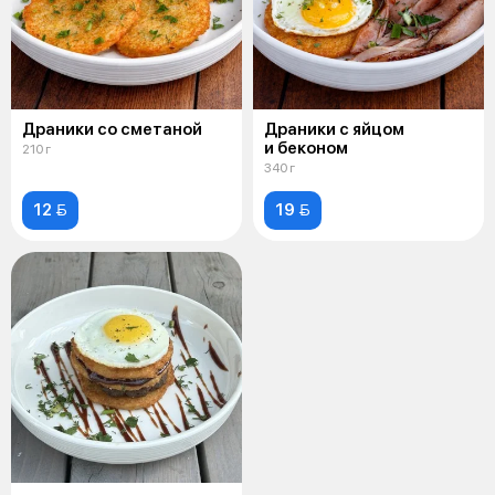
Драники со сметаной
Драники с яйцом
и беконом
210 г
340 г
12 
19 