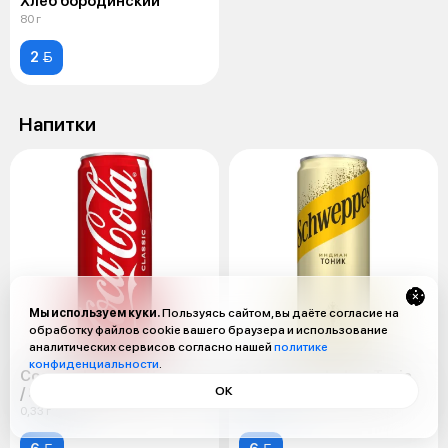
Хлеб бородинский
80 г
2 
Напитки
Мы используем куки.
Пользуясь сайтом, вы даёте согласие на
обработку файлов cookie вашего браузера и использование
аналитических сервисов согласно нашей
политике
конфиденциальности
.
Coca-cola / Zero / Fanta
Schweppes Indian Tonic
/ Sprite /
ОК
0,33 г
0,33 г