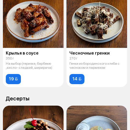
Крылья в соусе
Чесночные гренки
350 г
270 г
На выбор (терияке, барбекю
Генки из бородинского хлеба с
,кисло- сладкий, ширирача)
чесноком и пармезом
19 
14 
Десерты