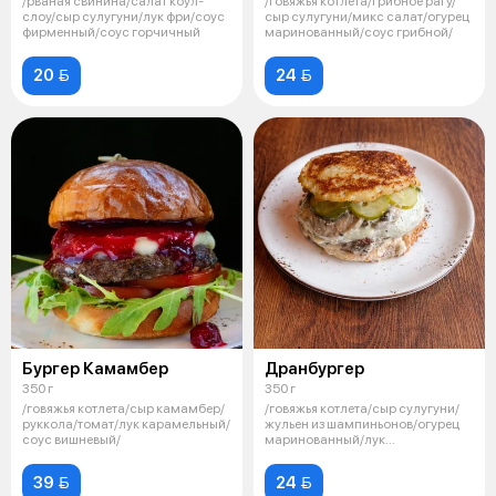
/рваная свинина/салат коул-
/говяжья котлета/грибное рагу/
слоу/сыр сулугуни/лук фри/соус
сыр сулугуни/микс салат/огурец
фирменный/соус горчичный
маринованный/соус грибной/
20 
24 
Бургер Камамбер
Дранбургер
350 г
350 г
/говяжья котлета/сыр камамбер/
/говяжья котлета/сыр сулугуни/
руккола/томат/лук карамельный/
жульен из шампиньонов/огурец
соус вишневый/
маринованный/лук
маринованный/с
39 
24 