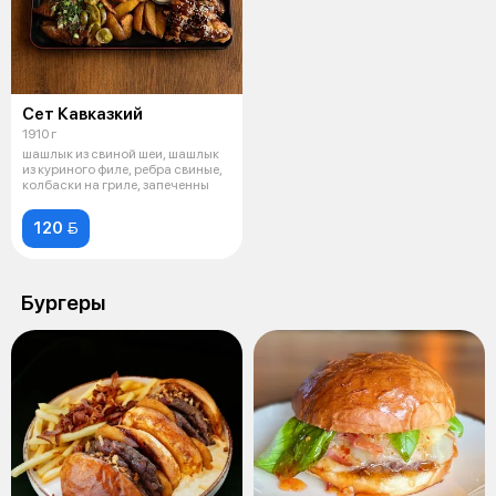
Сет Кавказкий
1910 г
шашлык из свиной шеи, шашлык
из куриного филе, ребра свиные,
колбаски на гриле, запеченны
120 
Бургеры