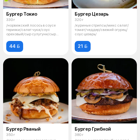
Бургер Токио
Бургер Цезарь
330 г
320 г
/норвежский лосось в соусе
/куриные стрипсы/микс салат/
терияки/салат чука/соус
томат/чеддер/свежий огурец/
ореховый/сыр сулугуни/сыр
соус цезарь/
творожный/
44 
21 
Бургер Рваный
Бургер Грибной
350 г
380 г