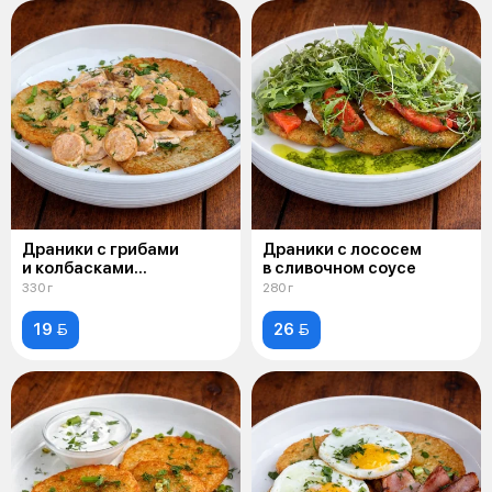
Драники с грибами
Драники с лососем
и колбасками
в сливочном соусе
в сливочном соусе
330 г
280 г
19 
26 