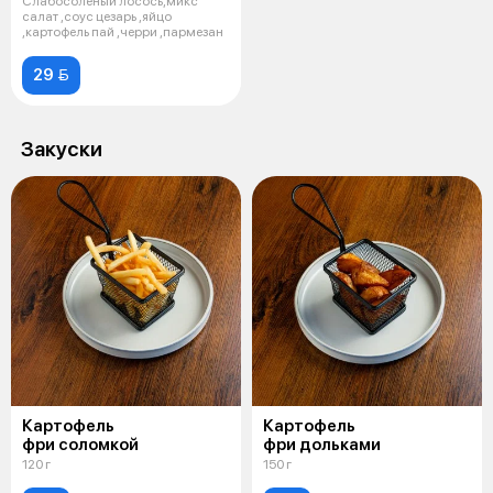
Слабосоленый лосось,микс
салат ,соус цезарь ,яйцо
,картофель пай ,черри ,пармезан
29 
Закуски
Картофель
Картофель
фри соломкой
фри дольками
120 г
150 г