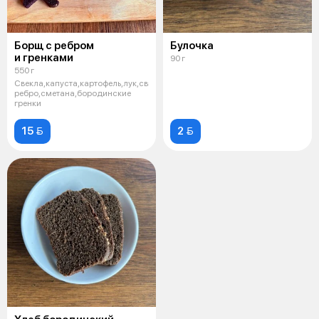
Борщ с ребром
Булочка
и гренками
90 г
550 г
Свекла,капуста,картофель,лук,свиное
ребро,сметана,бородинские
гренки
15 
2 