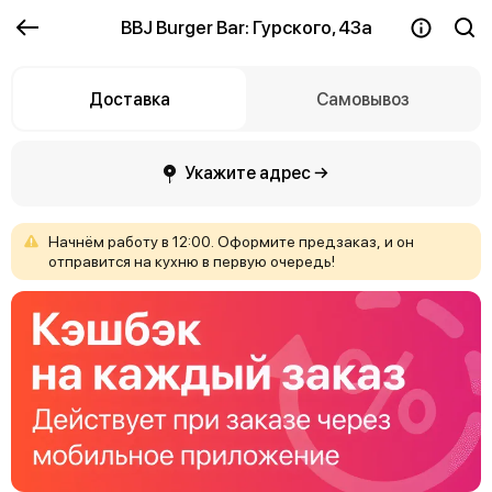
BBJ Burger Bar: Гурского, 43а
Доставка
Самовывоз
Укажите адрес →
Начнём
работу
в
12:00.
Оформите
предзаказ,
и
он
отправится
на
кухню
в
первую
очередь!