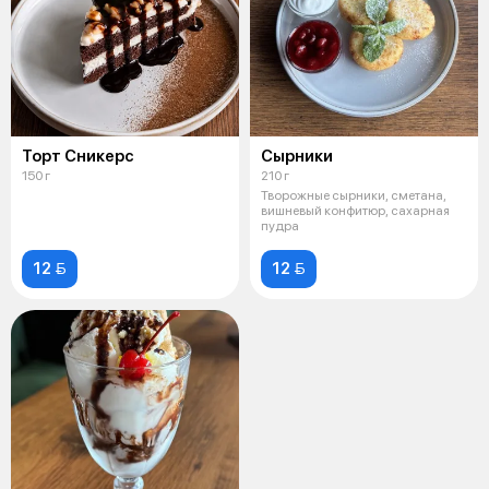
Торт Сникерс
Сырники
150 г
210 г
Творожные сырники, сметана,
вишневый конфитюр, сахарная
пудра
12 
12 