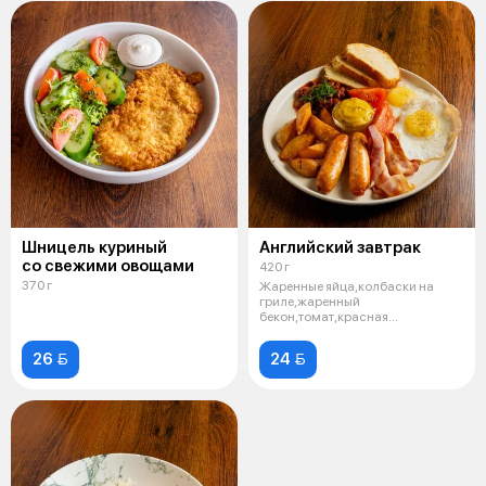
Шницель куриный
Английский завтрак
со свежими овощами
420 г
370 г
Жаренные яйца,колбаски на
гриле,жаренный
бекон,томат,красная
фасоль,бриошь
26 
24 