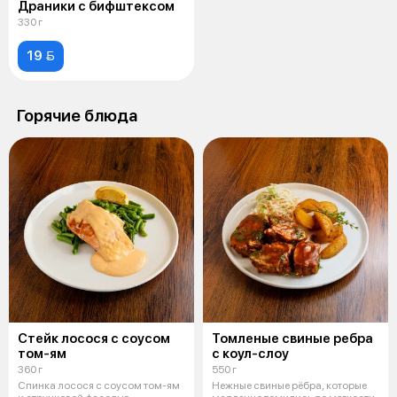
Драники с бифштексом
330 г
19 
Горячие блюда
Стейк лосося с соусом
Томленые свиные ребра
том-ям
с коул-слоу
360 г
550 г
Спинка лосося с соусом том-ям
Нежные свиные рёбра, которые