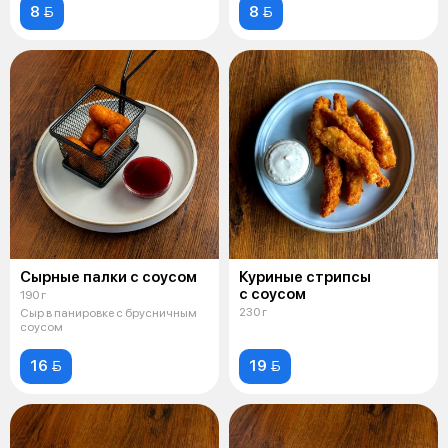
8 
8 
Сырные палки с соусом
Куриные стрипсы
с соусом
190 г
230 г
Сыр в панировке с брусничным
соусом
16 
19 