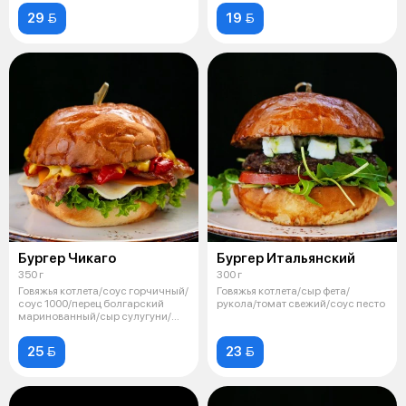
29 
19 
Бургер Чикаго
Бургер Итальянский
350 г
300 г
Говяжья котлета/соус горчичный/
Говяжья котлета/сыр фета/
соус 1000/перец болгарский
рукола/томат свежий/соус песто
маринованный/сыр сулугуни/
бекон/
25 
23 