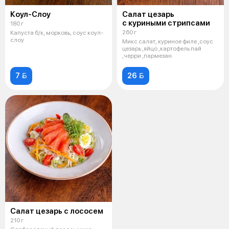
Коул-Слоу
Салат цезарь
с куриными стрипсами
180 г
260 г
Капуста б/к, морковь, соус коул-
слоу
Микс салат, куриное филе ,соус
цезарь ,яйцо ,картофель пай
,черри ,пармезан
7 
26 
Салат цезарь с лососем
210 г