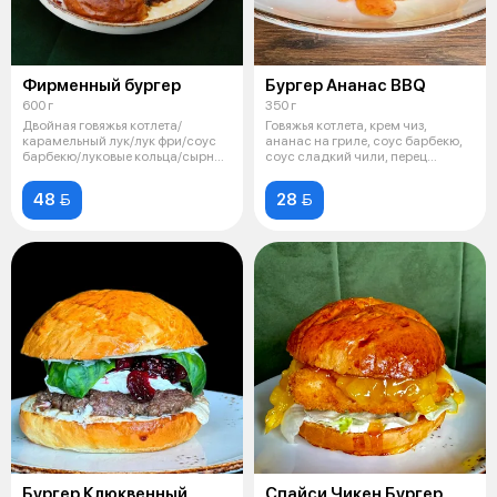
Фирменный бургер
Бургер Ананас BBQ
600 г
350 г
Двойная говяжья котлета/
Говяжья котлета, крем чиз,
карамельный лук/лук фри/соус
ананас на гриле, соус барбекю,
барбекю/луковые кольца/сырный
соус сладкий чили, перец
соус/кр
болгарс
48 
28 
Бургер Клюквенный
Спайси Чикен Бургер