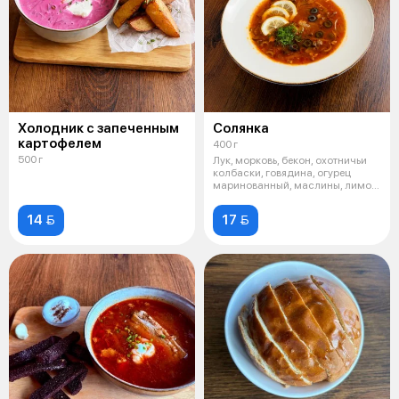
Холодник с запеченным
Солянка
картофелем
400 г
500 г
Лук, морковь, бекон, охотничьи
колбаски, говядина, огурец
маринованный, маслины, лимон,
см
14 
17 