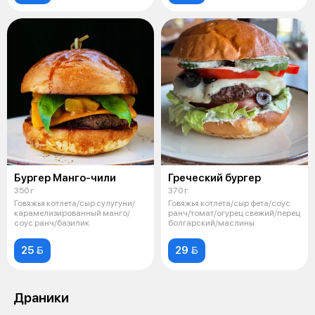
Бургер Манго-чили
Греческий бургер
350 г
370 г
Говяжья котлета/сыр сулугуни/
Говяжья котлета/сыр фета/соус
карамелизированный манго/
ранч/томат/огурец свежий/перец
соус ранч/базилик
болгарский/маслины
25 
29 
Драники