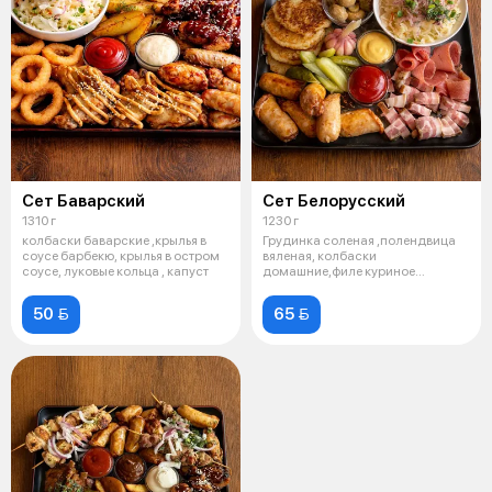
Сет Баварский
Сет Белорусский
1310 г
1230 г
колбаски баварские ,крылья в
Грудинка соленая ,полендвица
соусе барбекю, крылья в остром
вяленая, колбаски
соусе, луковые кольца , капуст
домашние,филе куриное
запеченное, драники,
50 
65 