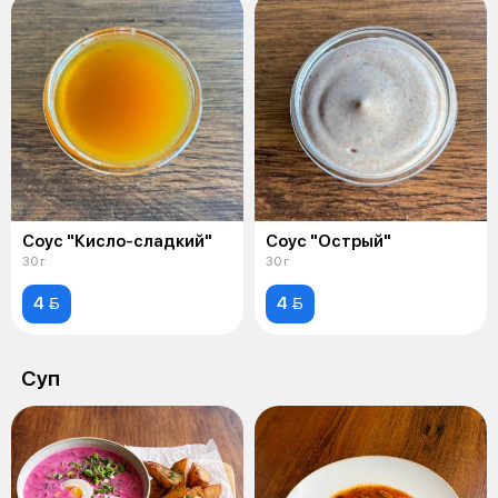
Соус "Кисло-сладкий"
Соус "Острый"
30 г
30 г
4 
4 
Суп