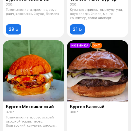
350 г
350 г
Говяжья котлета, кремчиз, соус
Куриные стрипсы, сыр сулугуни,
ранч, клюквенный курд, базилик
соус сладкий чили, манго
конфитюр, салат айсберг
29 
21 
НОВИНКА
ХИТ
Бургер Мексиканский
Бургер Базовый
370 г
300 г
Говяжья котлета, соус острый
овощной(томат, перец
болгарский, кукуруза, фасоль
красная, ха