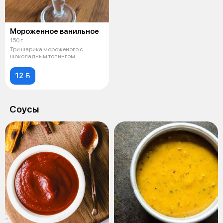
Мороженное ванильное
150 г
Три шарика мороженого с
шоколадным топингом
12 
Соусы