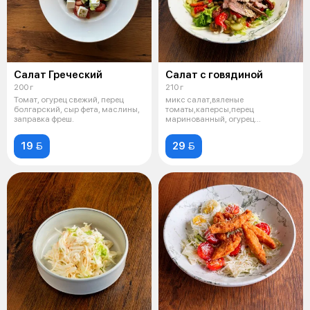
Салат Греческий
Салат с говядиной
200 г
210 г
Томат, огурец свежий, перец
микс салат,вяленые
болгарский, сыр фета, маслины,
томаты,каперсы,перец
заправка фреш.
маринованный, огурец
маринованный,шампиньоны,говяж
19 
29 