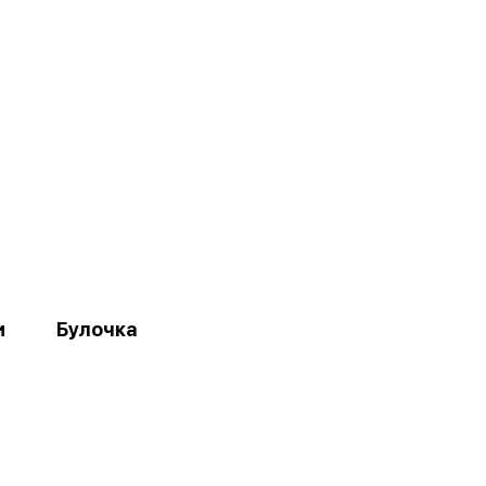
и
Булочка