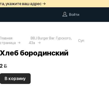
та, укажите ваш адрес →
Войти
Главная
BBJ Burger Bar: Гурского,
Суп
страница
43а
Хлеб бородинский
2 
В корзину