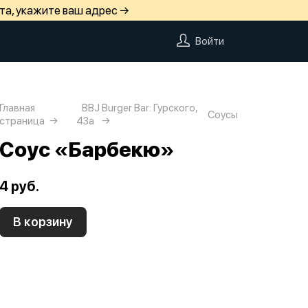
та, укажите ваш адрес →
Войти
Главная
BBJ Burger Bar: Гурского,
Соусы
страница
43а
Соус «Барбекю»
4 руб.
В корзину