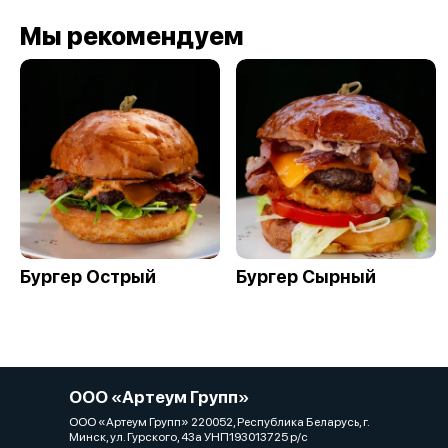
Мы рекомендуем
Бургер Острый
Бургер Сырный
ООО «Артеум Групп»
ООО «Артеум Групп» 220052, Республика Беларусь, г.
Минск, ул. Гурского, 43а УНП193013725 р/с