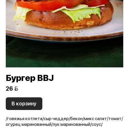
Бургер BBJ
26 
В корзину
/говяжья котлета/сыр чеддер/бекон/микс салат/томат/
огурец маринованный/лук маринованный/соус/