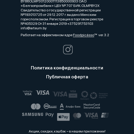
BY86OLMP30120001113850000933 ОАО
«Белгазпромбанк» ЦБУ № 707 БИК:OLMPBY2X
Свидетельство о государственной регистрации
№193013725 от 29.12.2017 г. выдано Минским
горисполкомом. Регистрация в торговом реестре
№405329 От 31 января 2019 +375291753103
info@arteum.by
Работает на эффективном ядре
Foodpicásso
ver. 3.2
Политика конфиденциальности
Публичная оферта
Акции, скидки, кэшбэк − в нашем приложении!