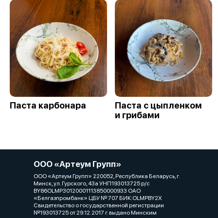
Паста карбонара
Паста с цыпленком
и грибами
ООО «Артеум Групп»
ООО «Артеум Групп» 220052, Республика Беларусь, г.
Минск, ул. Гурского, 43а УНП193013725 р/с
BY86OLMP30120001113850000933 ОАО
«Белгазпромбанк» ЦБУ № 707 БИК:OLMPBY2X
Свидетельство о государственной регистрации
№193013725 от 29.12.2017 г. выдано Минским