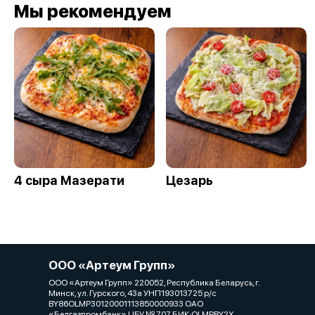
Мы рекомендуем
4 сыра Мазерати
Цезарь
ООО «Артеум Групп»
ООО «Артеум Групп» 220052, Республика Беларусь, г.
Минск, ул. Гурского, 43а УНП193013725 р/с
BY86OLMP30120001113850000933 ОАО
«Белгазпромбанк» ЦБУ № 707 БИК:OLMPBY2X