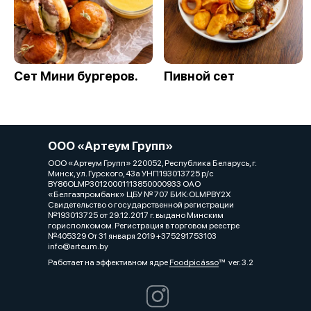
Сет Мини бургеров.
Пивной сет
ООО «Артеум Групп»
ООО «Артеум Групп» 220052, Республика Беларусь, г.
Минск, ул. Гурского, 43а УНП193013725 р/с
BY86OLMP30120001113850000933 ОАО
«Белгазпромбанк» ЦБУ № 707 БИК:OLMPBY2X
Свидетельство о государственной регистрации
№193013725 от 29.12.2017 г. выдано Минским
горисполкомом. Регистрация в торговом реестре
№405329 От 31 января 2019 +375291753103
info@arteum.by
Работает на эффективном ядре
Foodpicásso
ver. 3.2