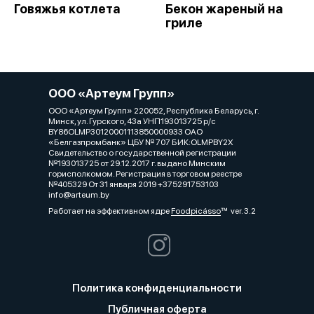
Говяжья котлета
Бекон жареный на
гриле
ООО «Артеум Групп»
ООО «Артеум Групп» 220052, Республика Беларусь, г.
Минск, ул. Гурского, 43а УНП193013725 р/с
BY86OLMP30120001113850000933 ОАО
«Белгазпромбанк» ЦБУ № 707 БИК:OLMPBY2X
Свидетельство о государственной регистрации
№193013725 от 29.12.2017 г. выдано Минским
горисполкомом. Регистрация в торговом реестре
№405329 От 31 января 2019 +375291753103
info@arteum.by
Работает на эффективном ядре
Foodpicásso
ver. 3.2
Политика конфиденциальности
Публичная оферта