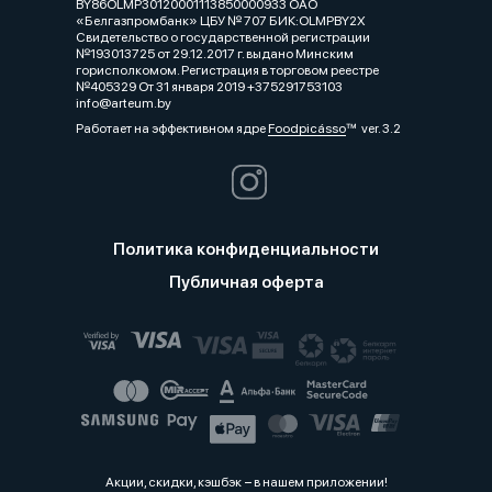
BY86OLMP30120001113850000933 ОАО
«Белгазпромбанк» ЦБУ № 707 БИК:OLMPBY2X
Свидетельство о государственной регистрации
№193013725 от 29.12.2017 г. выдано Минским
горисполкомом. Регистрация в торговом реестре
№405329 От 31 января 2019 +375291753103
info@arteum.by
Работает на эффективном ядре
Foodpicásso
ver. 3.2
Политика конфиденциальности
Публичная оферта
Акции, скидки, кэшбэк − в нашем приложении!