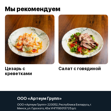
Мы рекомендуем
Цезарь с
Салат с говядиной
креветками
ООО «Артеум Групп»
ООО «Артеум Групп» 220052, Республика Беларусь, г.
Минск, ул. Гурского, 43а УНП193013725 р/с