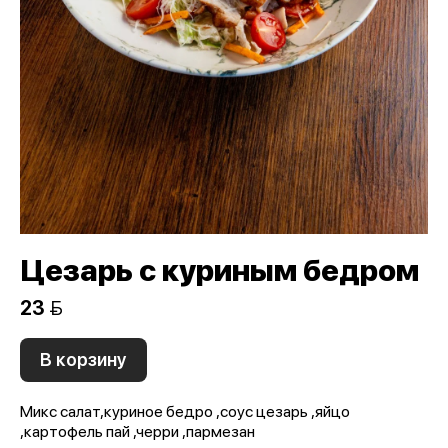
Цезарь с куриным бедром
23 
В корзину
Микс салат,куриное бедро ,соус цезарь ,яйцо
,картофель пай ,черри ,пармезан