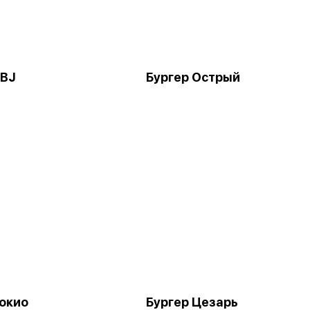
BBJ
Бургер Острый
Токио
Бургер Цезарь