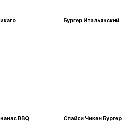
Чикаго
Бургер Итальянский
Ананас BBQ
Спайси Чикен Бургер