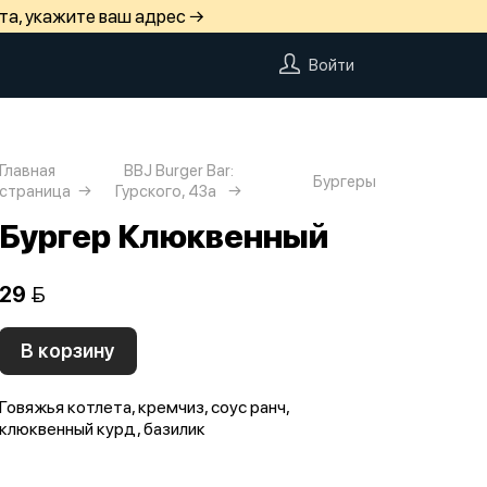
та, укажите ваш адрес →
Войти
Главная
BBJ Burger Bar:
Бургеры
страница
Гурского, 43а
Бургер Клюквенный
29 
В корзину
Говяжья котлета, кремчиз, соус ранч,
клюквенный курд, базилик