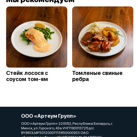
Стейк лосося с
Томленые свиные
соусом том-ям
ребра
ООО «Артеум Групп»
ООО «Артеум Групп» 220052, Республика Беларусь, г.
Минск, ул. Гурского, 43а УНП193013725 р/с
BY86OLMP30120001113850000933 ОАО