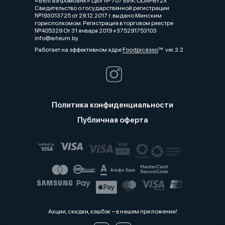
«Белгазпромбанк» ЦБУ № 707 БИК:OLMPBY2X
Свидетельство о государственной регистрации
№193013725 от 29.12.2017 г. выдано Минским
горисполкомом. Регистрация в торговом реестре
№405329 От 31 января 2019 +375291753103
info@arteum.by
Работает на эффективном ядре
Foodpicásso
ver. 3.2
Политика конфиденциальности
Публичная оферта
Акции, скидки, кэшбэк − в нашем приложении!