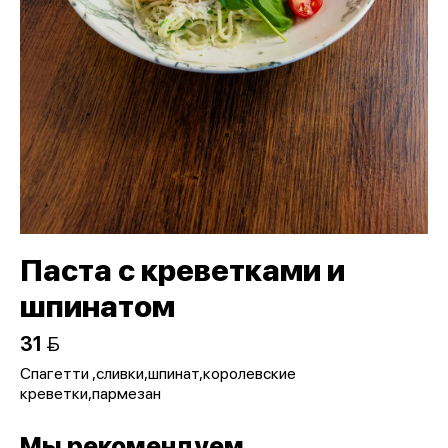
Паста с креветками и
шпинатом
31 
Спагетти ,сливки,шпинат,королевские
креветки,пармезан
Мы рекомендуем