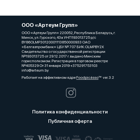
ООО «Артеум Групп»
ООО «Артеум Групп» 220052, Республика Беларусь, г.
Минск, ул. Гурского, 43а УНП193013725 р/с
BY86OLMP30120001113850000933 ОАО
«Белгазпромбанк» ЦБУ № 707 БИК:OLMPBY2X
Свидетельство о государственной регистрации
№193013725 от 29.12.2017 г. выдано Минским
горисполкомом. Регистрация в торговом реестре
№405329 От 31 января 2019 +375291753103
info@arteum.by
Работает на эффективном ядре
Foodpicásso
ver. 3.2
Политика конфиденциальности
Публичная оферта